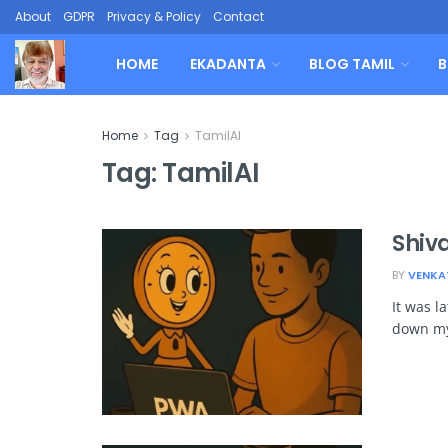
About
GDPR
Privacy & Policy
Contact
HOME
EKADANTA
BLOG TAMIL
B
Home
Tag
TamilAI
Tag:
TamilAI
Shiv
BY
VENKA
It was la
down my 