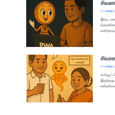
சிவனய
BY
VENKA
இரவு. மண
தொண்டைக்
வார்த்தை
சிவான
BY
VENKA
கம்ப்யூட
இருந்தது.
என்றார்கள