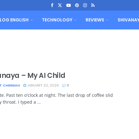
LOG ENGLISH
TECHNOLOGY
REVIEWS
SHIVANA
anaya – My AI Child
T CHINNIAH
JANUARY 20, 2026
0
te. Past ten o'clock at night. The last drop of coffee slid
throat. I typed a ...