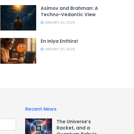
Asimov and Brahman: A
Techno-Vedantic View
JANUARY 20, 2026
En Iniya Enthira!
JANUARY 20, 2026
Recent News
The Universe’s
Racket, and a